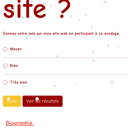
site ?
•
•
•
•
•
•
•
•
•
•
•
•
•
•
•
Donnez
votre avis
sur mon site web en participant à ce sondage.
•
•
•
Moyen
•
•
•
•
Bien
•
•
Très bien
•
•
•
•
•
•
•
Voter
Voir les résultats
Biographie.