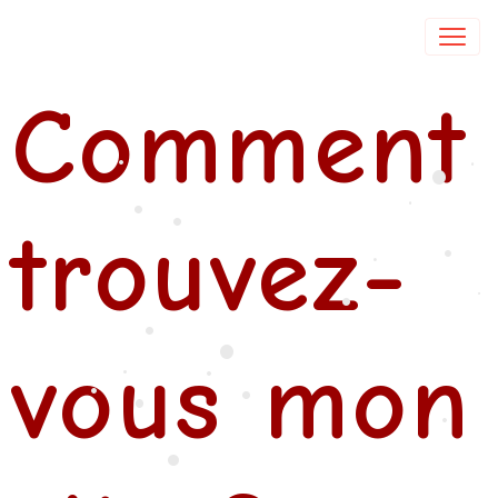
Isabelle DE COL
Comment
•
•
•
•
•
trouvez-
•
•
•
•
•
•
vous mon
•
•
•
•
•
•
•