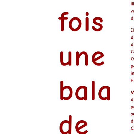
•
i
fois
v
d
•
I
•
d
une
d
C
O
p
i
bala
F
M
d
p
de
s
d
C