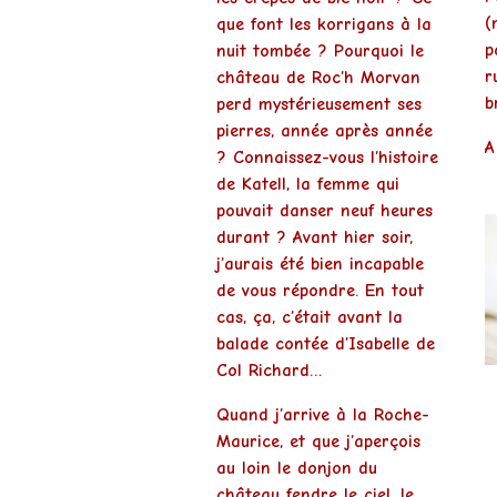
(
que font les
korrigans
à la
p
nuit tombée ? Pourquoi le
r
château de Roc’h Morvan
b
perd mystérieusement ses
pierres, année après année
A
? Connaissez-vous l’histoire
de
Katell, la femme qui
pouvait danser neuf heures
durant
? Avant hier soir,
j’aurais été bien incapable
de vous répondre. En tout
cas, ça, c’était avant la
balade contée d’
Isabelle de
Col Richard
…
Quand j’arrive à la Roche-
Maurice, et que j’aperçois
au loin le
donjon du
château
fendre le ciel, le