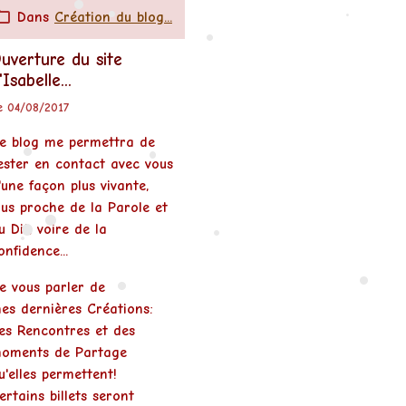
•
Dans
Création du blog...
uverture du site
•
'Isabelle...
•
e 04/08/2017
•
•
e blog me permettra de
ester en contact avec vous
'une façon plus vivante,
lus proche de la Parole et
u Dit, voire de la
•
onfidence...
•
e vous parler de
es dernières Créations:
•
•
es Rencontres et des
•
oments de Partage
•
u'elles permettent!
ertains billets seront