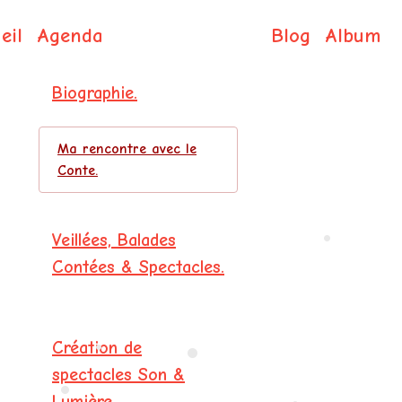
eil
Agenda
Blog
Album
Isabelle DE COL
Biographie.
Ma rencontre avec le
Conte.
Veillées, Balades
Contées & Spectacles.
•
Création de
spectacles Son &
Lumière.