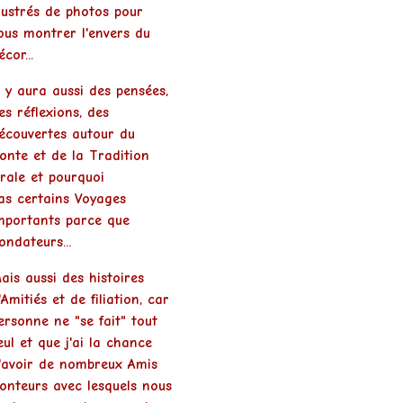
•
•
llustrés de photos pour
ous montrer l'envers du
écor...
l y aura aussi des pensées,
es réflexions, des
écouvertes autour du
onte et de la Tradition
rale et pourquoi
as certains Voyages
mportants parce que
ondateurs...
ais aussi des histoires
'Amitiés et de filiation, car
ersonne ne "se fait" tout
eul et que j'ai la chance
'avoir de nombreux Amis
onteurs avec lesquels nous