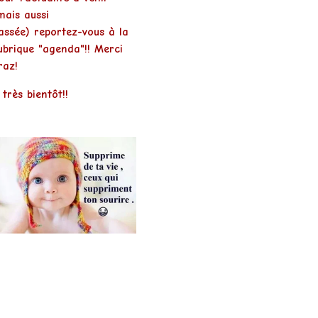
mais aussi
assée) reportez-vous à la
ubrique "agenda"!! Merci
raz!
 très bientôt!!