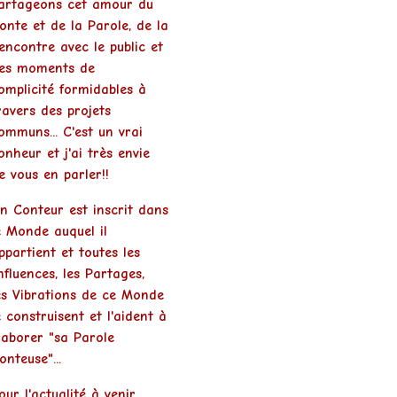
artageons cet amour du
onte et de la Parole, de la
encontre avec le public et
es moments de
omplicité formidables à
ravers des projets
ommuns... C'est un vrai
onheur et j'ai très envie
e vous en parler!!
n Conteur est inscrit dans
e Monde auquel il
ppartient et toutes les
nfluences, les Partages,
es Vibrations de ce Monde
e construisent et l'aident à
laborer "sa Parole
onteuse"...
our l'actualité à venir