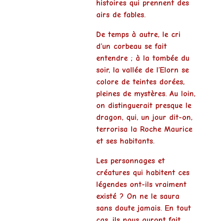
histoires qui prennent des
airs de fables
.
De temps à autre,
le cri
d’un corbeau
se fait
entendre ; à la tombée du
soir,
la vallée de l’Elorn se
colore de teintes dorées
,
pleines de mystères. Au loin,
on distinguerait presque
le
dragon, qui,
un jour dit-on,
terrorisa la Roche Maurice
et ses habitants
.
Les personnages et
créatures qui habitent ces
légendes ont-ils vraiment
existé ?
On ne le saura
sans doute jamais
. En tout
cas,
ils nous auront fait