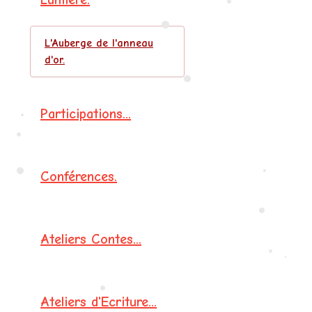
•
•
•
L'Auberge de l'anneau
•
d'or.
•
Participations...
•
Conférences.
•
•
Ateliers Contes...
•
•
Ateliers d'Ecriture...
•