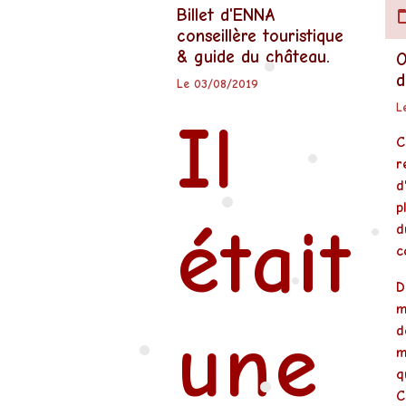
•
•
Billet d'ENNA
conseillère touristique
•
& guide du château.
O
d
Le 03/08/2019
L
Il
•
C
r
d
p
était
d
•
c
D
•
m
une
d
•
m
q
C