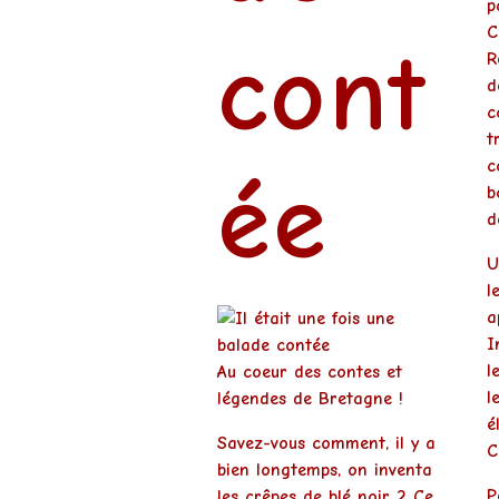
p
C
cont
R
d
c
t
c
ée
b
d
U
l
a
I
l
Au coeur des contes et
l
légendes de Bretagne !
é
Savez-vous comment, il y a
C
bien longtemps, on inventa
P
les
crêpes de blé noir
? Ce