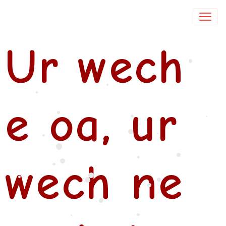
Isabelle DE COL
Ur wech
•
•
•
e oa, ur
•
•
•
•
•
•
•
•
•
wech ne
•
•
•
•
•
•
•
•
•
•