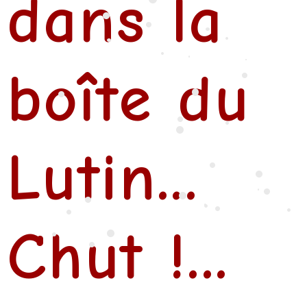
dans la
•
•
•
•
•
•
•
•
boîte du
•
•
•
•
•
•
•
•
•
Lutin...
•
•
•
•
•
•
Chut !...
•
•
•
•
•
•
•
•