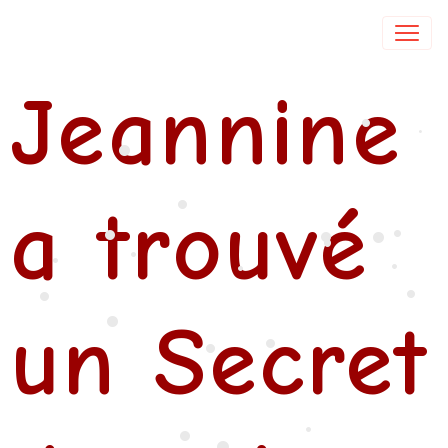
•
Isabelle DE COL
Jeannine
•
•
•
•
a trouvé
•
•
•
•
•
•
•
•
•
•
•
•
un Secret
•
•