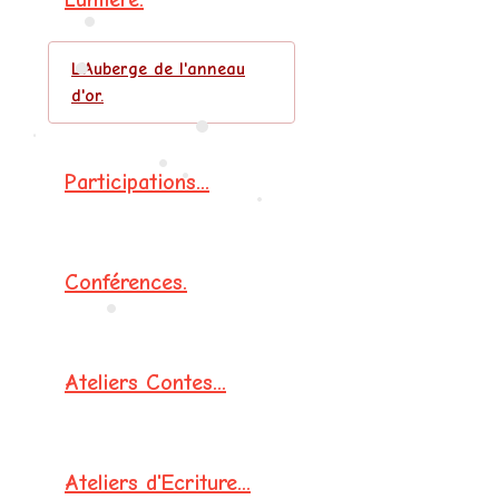
•
L'Auberge de l'anneau
•
d'or.
•
Participations...
•
•
•
•
Conférences.
•
Ateliers Contes...
Ateliers d'Ecriture...