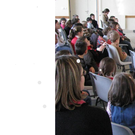
•
•
•
•
•
•
•
•
•
•