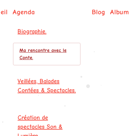
eil
Agenda
Blog
Album
Isabelle DE COL
Biographie.
Ma rencontre avec le
•
Conte.
Veillées, Balades
•
•
Contées & Spectacles.
•
•
Création de
•
spectacles Son &
•
Lumière.