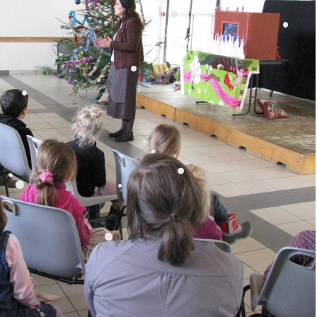
•
•
•
•
•
•
•
•
•
•
•
•