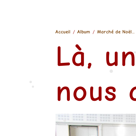
Accueil
Album
Marché de Noël...
Là, un
•
•
nous a
•
•
•