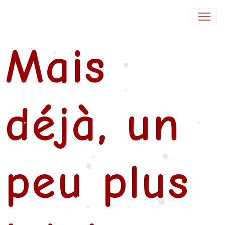
Isabelle DE COL
Mais
•
•
•
déjà, un
•
•
•
•
peu plus
•
•
•
•
•
•
•