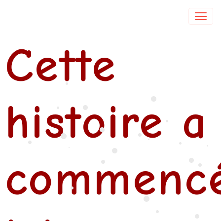
Isabelle DE COL
Cette
•
•
histoire a
•
•
•
•
•
•
•
•
•
•
•
commenc
•
•
•
•
•
•
•