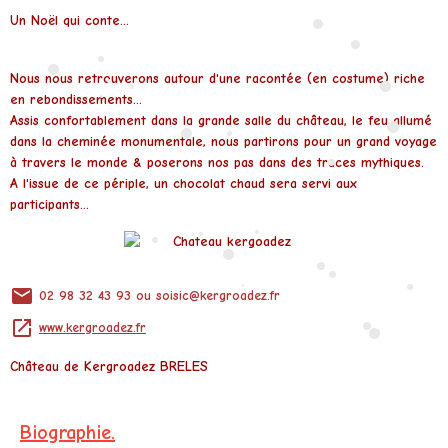
•
Un Noël qui conte...
•
•
•
•
Nous nous retrouverons autour d'une racontée (en costume) riche
•
en rebondissements...
•
•
•
Assis confortablement dans la grande salle du château, le feu allumé
•
dans la cheminée monumentale, nous partirons pour un grand voyage
•
à travers le monde & poserons nos pas dans des traces mythiques.
•
A l'issue de ce périple, un chocolat chaud sera servi aux
•
participants...
•
•
•
•
•
•
•
02 98 32 43 93 ou soisic@kergroadez.fr
•
•
www.kergroadez.fr
•
•
Château de Kergroadez
BRELES
Biographie.