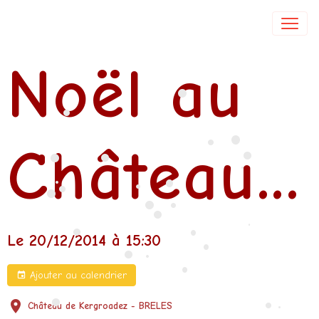
Isabelle DE COL
Noël au
•
•
•
•
•
Château...
•
•
•
•
•
•
•
•
•
•
•
•
•
•
Le 20/12/2014
à 15:30
•
•
•
•
Ajouter au calendrier
•
•
Château de Kergroadez - BRELES
•