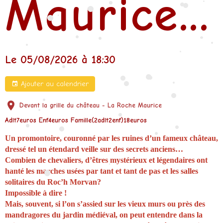
Maurice...
•
•
•
•
•
•
•
•
•
•
•
•
•
Le 05/08/2026
à 18:30
•
•
•
•
•
•
Ajouter au calendrier
•
•
Devant la grille du château - La Roche Maurice
•
•
•
Adlt7euros Enf4euros Famille(2adlt2enf)18euros
•
•
•
•
Un promontoire, couronné par les ruines d’un fameux château,
•
dressé tel un étendard veille sur des secrets anciens…
Combien de chevaliers, d’êtres mystérieux et légendaires ont
hanté les marches usées par tant et tant de pas et les salles
•
•
solitaires du Roc’h Morvan?
Impossible à dire !
Mais, souvent, si l’on s’assied sur les vieux murs ou près des
mandragores du jardin médiéval, on peut entendre dans la