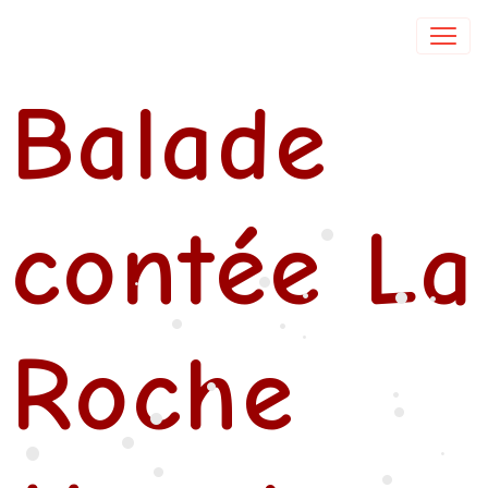
Isabelle DE COL
Balade
•
contée La
•
•
•
•
•
•
•
•
Roche
•
•
•
•
•
•
•
•
•