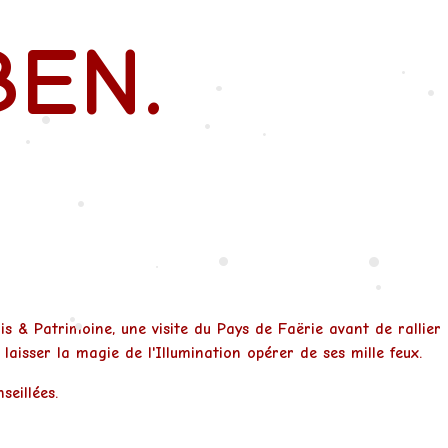
•
BEN.
•
•
•
•
•
•
•
•
•
•
•
•
s & Patrimoine, une visite du Pays de Faërie avant de rallier
laisser la magie de l'Illumination opérer de ses mille feux.
•
•
seillées.