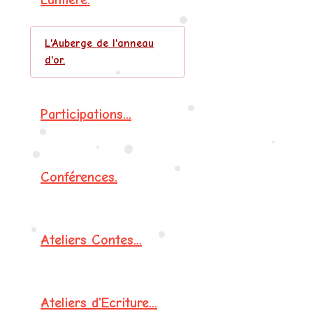
•
•
L'Auberge de l'anneau
d'or.
•
•
Participations...
•
•
•
•
•
•
Conférences.
•
Ateliers Contes...
•
•
Ateliers d'Ecriture...