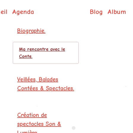
eil
Agenda
Blog
Album
Isabelle DE COL
Biographie.
Ma rencontre avec le
Conte.
Veillées, Balades
Contées & Spectacles.
•
•
Création de
spectacles Son &
•
Lumière.