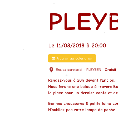
•
PLEY
•
•
•
Le 11/08/2018
à 20:00
•
•
Ajouter au calendrier
Enclos paroissial - PLEYBEN
Gratuit
Rendez-vous à 20h devant l'Enclos...
•
•
Nous ferons une balade à travers Boi
•
la place pour un dernier conte et de 
Bonnes chaussures & petite laine con
N'oubliez pas votre lampe de poche.