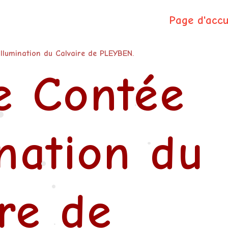
Page d'accu
llumination du Calvaire de PLEYBEN.
e Contée
•
•
ination du
•
•
ire de
•