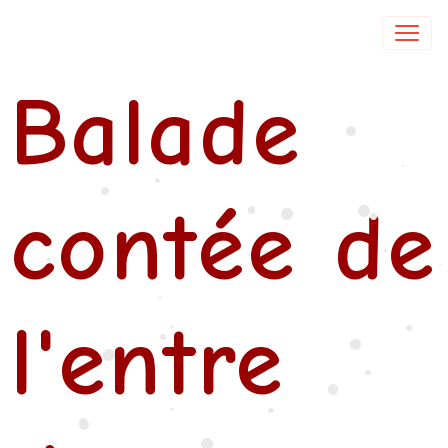
Isabelle DE COL
Balade
•
•
•
•
•
•
contée de
•
•
•
•
•
•
l'entre
•
•
•
•
•
•
•
•
•
•
•