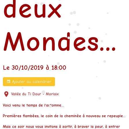
deux
•
•
•
•
•
•
•
•
Mondes...
•
•
•
•
•
•
•
•
•
•
Le 30/10/2019
à 18:00
•
•
•
Ajouter au calendrier
•
•
•
Vallée du Ti Dour - Morlaix
•
Voici venu le temps de l'automne...
•
•
Premières flambées, le coin de la cheminée à nouveau se repeuple...
Mais ce soir nous vous invitons à sortir, à braver la peur, à entrer