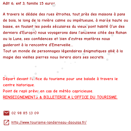
•
•
•
Adlt 6; enf 3; famille 15 euros.
A travers le dédale des rues étroites, tout près des maisons à pans
•
de bois, le long de la rivière calme ou impétueuse, à marée haute ou
•
•
•
•
basse, en foulant les pavés séculaires du vieux pont habité (l’un des
•
•
derniers d’Europe) nous voyagerons dans l’ancienne citée des Rohan
•
•
ou la Lune, ses confidences et bien d’autres mystères nous
•
•
guideront à la rencontre d’Emerveille…
•
Tout un monde de personnages légendaires énigmatiques allié à la
•
•
•
magie des vieilles pierres nous livrera alors ses secrets.
•
•
•
•
•
•
•
•
•
•
•
•
Départ devant l'office du tourisme pour une balade à travers le
•
centre historique.
Point de repli prévu en cas de météo capricieuse.
•
RENSEIGNEMENTS & BILLETERIE A L'OFFICE DU TOURISME.
•
02 98 85 13 09
http://www.tourisme-landerneau-daoulas.fr/