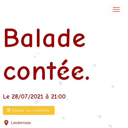
Isabelle DE COL
Balade
•
•
•
•
contée.
•
•
•
•
•
•
•
•
Le 28/07/2021
à 21:00
•
•
•
Ajouter au calendrier
•
•
Landerneau