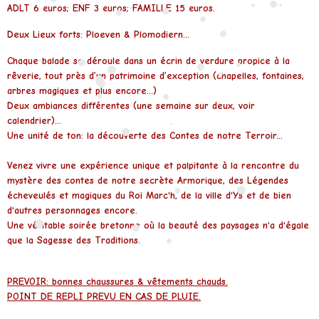
•
•
•
ADLT 6 euros; ENF 3 euros; FAMILLE 15 euros.
•
•
•
•
•
•
Deux Lieux forts: Ploeven & Plomodiern...
•
•
Chaque balade se déroule dans un écrin de verdure propice à la
•
•
•
•
rêverie, tout près d’un patrimoine d’exception (chapelles, fontaines,
•
•
arbres magiques et plus encore...)
•
•
•
Deux ambiances différentes (une semaine sur deux, voir
calendrier)...
•
Une unité de ton: la découverte des Contes de notre Terroir...
•
Venez vivre une expérience unique et palpitante à la rencontre du
mystère des contes de notre secrète Armorique, des Légendes
•
écheveulés et magiques du Roi Marc'h, de la ville d'Ys et de bien
•
d'autres personnages encore.
•
•
Une véritable soirée bretonne où la beauté des paysages n'a d'égale
•
•
que la Sagesse des Traditions.
•
•
PREVOIR: bonnes chaussures & vêtements chauds.
POINT DE REPLI PREVU EN CAS DE PLUIE.