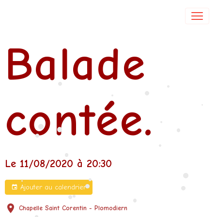
Isabelle DE COL
Balade
•
•
•
contée.
•
•
•
•
•
•
•
•
•
Le 11/08/2020
à 20:30
•
•
•
•
•
Ajouter au calendrier
•
•
•
Chapelle Saint Corentin - Plomodiern