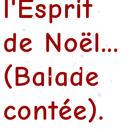
l'Esprit
•
•
•
•
•
de Noël...
•
•
•
•
•
•
•
•
(Balade
•
•
•
•
•
•
•
•
•
•
•
•
•
•
contée).
•