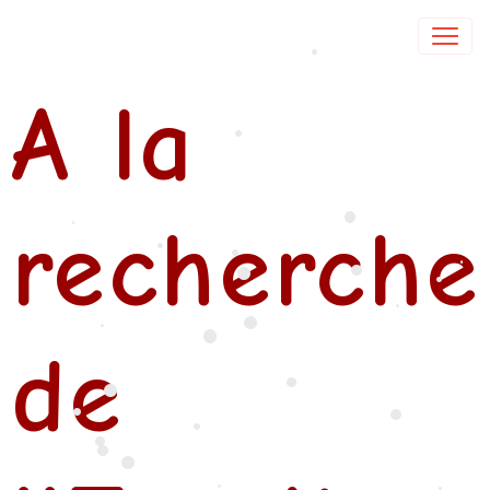
Isabelle DE COL
•
A la
•
•
recherche
•
•
•
•
•
•
•
•
•
•
•
de
•
•
•
•
•
•
•
•